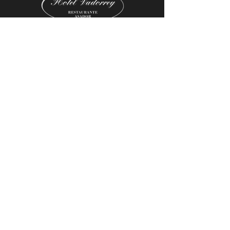
CONTACTA
C. las Cruces, 21, 09300 Roa, Burgos
947 541 832
info@hotelvadorrey.com